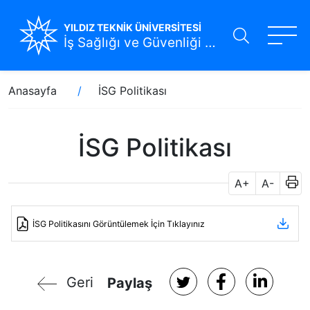
YILDIZ TEKNİK ÜNİVERSİTESİ
İş Sağlığı ve Güvenliği Koordinatörlüğü
Ana
Sayfa
Anasayfa
İSG Politikası
içeriğe
yolu
atla
İSG Politikası
A+
A-
İSG Politikasını Görüntülemek İçin Tıklayınız
Geri
Paylaş